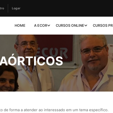
tro
Logar
HOME
A ECOR
CURSOS ONLINE
CURSOS PR
 AÓRTICOS
to de forma a atender ao interessado em um tema específico.