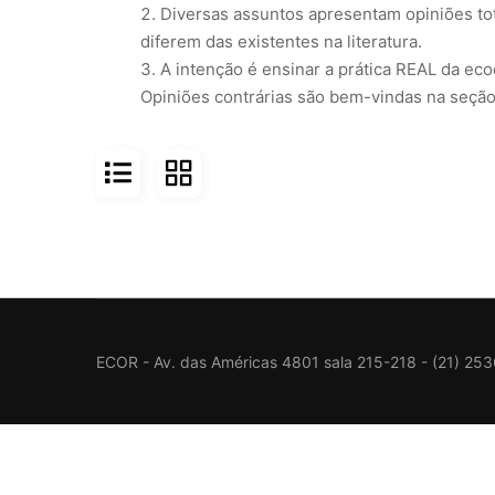
Diversas assuntos apresentam opiniões tot
diferem das existentes na literatura.
A intenção é ensinar a prática REAL da ecoc
Opiniões contrárias são bem-vindas na seção
ECOR - Av. das Américas 4801 sala 215-218 - (21) 25