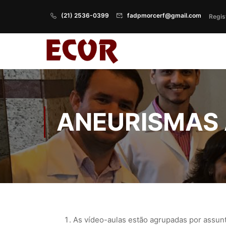
(21) 2536-0399
fadpmorcerf@gmail.com
Regis
ANEURISMAS
As vídeo-aulas estão agrupadas por assun