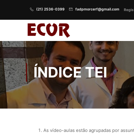
(21) 2536-0399
fadpmorcerf@gmail.com
Regis
ÍNDICE TEI
As vídeo-aulas estão agrupadas por assun