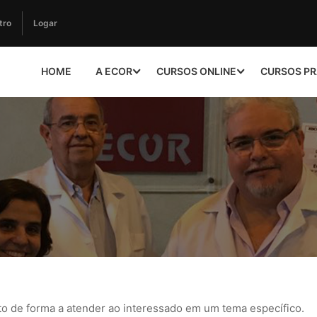
tro
Logar
HOME
A ECOR
CURSOS ONLINE
CURSOS PR
to de forma a atender ao interessado em um tema específico.