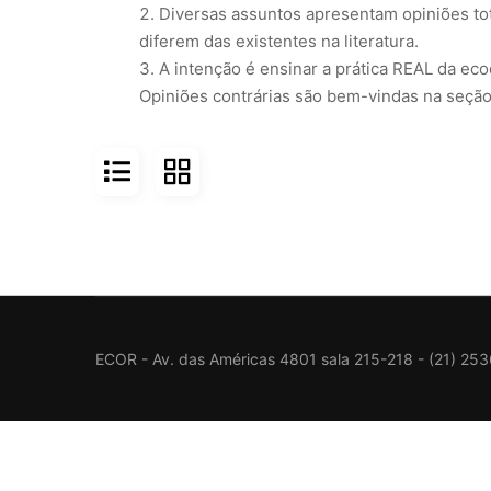
Diversas assuntos apresentam opiniões tot
diferem das existentes na literatura.
A intenção é ensinar a prática REAL da ecoc
Opiniões contrárias são bem-vindas na seção
ECOR - Av. das Américas 4801 sala 215-218 - (21) 25