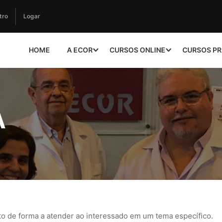
tro
Logar
HOME
A ECOR
CURSOS ONLINE
CURSOS PR
A
to de forma a atender ao interessado em um tema específico.