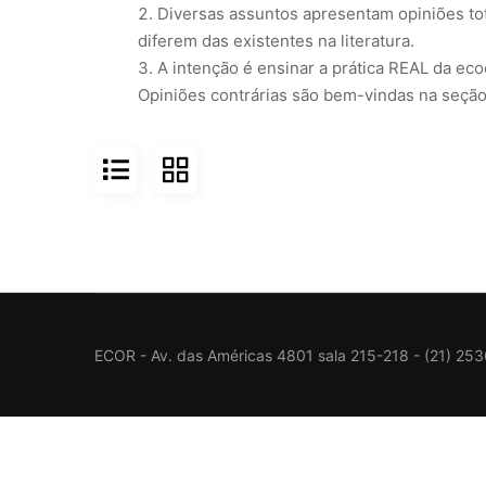
Diversas assuntos apresentam opiniões tot
diferem das existentes na literatura.
A intenção é ensinar a prática REAL da ecoc
Opiniões contrárias são bem-vindas na seção
ECOR - Av. das Américas 4801 sala 215-218 - (21) 25