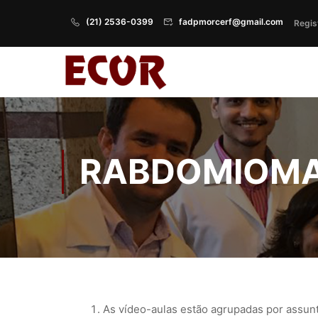
(21) 2536-0399
fadpmorcerf@gmail.com
Regis
RABDOMIOM
As vídeo-aulas estão agrupadas por assun