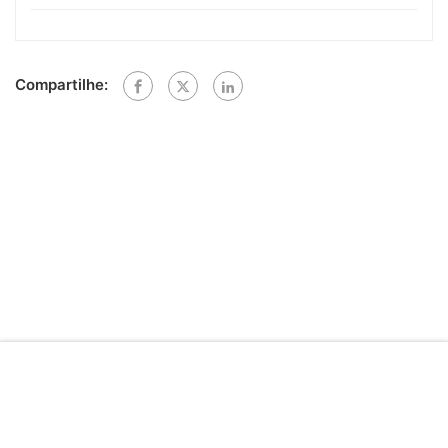
Compartilhe:
R$ 300.00
COMPRAR
ECOR - Av. das Américas 4801 sala 215-218 - (21) 2536-0399