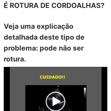
É ROTURA DE CORDOALHAS?
Veja uma explicação
detalhada deste tipo de
problema: pode não ser
rotura.
Tocador
de
vídeo