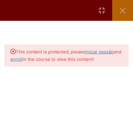
tricúspide
Registro
Logar
3 Minutes
Tutorial – Avaliação da
gravidade da regurgitação da
valva tricúspide
13 Minutes
ECOR - Av. das Américas 4801 sala 215-218 - (21) 2536-0399
This content is protected, please
Iniciar sessão
and
enroll
in the course to view this content!
1
EXERCÍCIOS OU COMO
FAÇO
0
GUIDELINES
2
LIVRO “ECOCARDIOGRAFIA
UNI-BIDIMENSIONAL