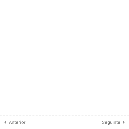
5
Erros Comuns
9
MINHA OPINIÃO
3
COMO FAÇO
1
GUIDELINES
1
LIVRO “ECOCARDIOGRAFIA
UNI-BIDIMENSIONAL
TRANSESOFÁGICA E
DOPPLER”. Fernando
Morcerf. Segunda Edição.
Anterior
Seguinte
1996. Editora Revinter