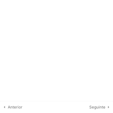
Ruim
3 Minutes
Tutorial – GUIDELINES SOBRE
ESTENOSE AÓRTICA
4
ERROS COMUNS
1
EXERCÍCIOS
5
COMO FAÇO NA
ESTENOSE AÓRTICA
Anterior
Seguinte
1
GUIDELINES