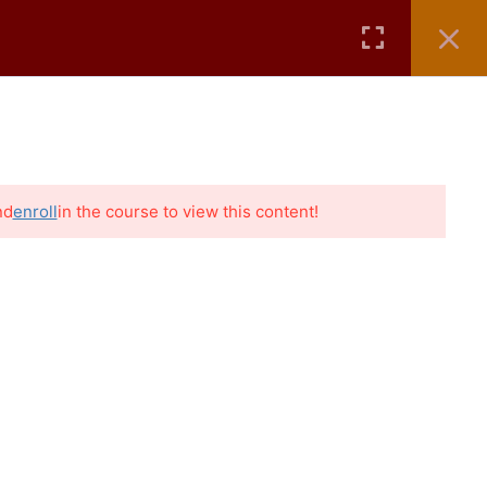
ÁTICOS
AULAS GRÁTIS
CONTATO
BLOG
nd
enroll
in the course to view this content!