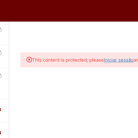
tro
Logar
HOME
A ECOR
CURSOS ONLINE
CURSOS PR
36-0399
This content is protected, please
Iniciar sessão
a
8
4