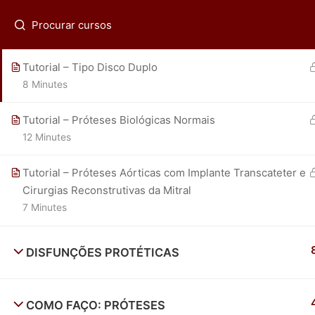
Tutorial – Tipo Disco Pivotante Único
(21) 2536-0399
fadpmorcerf@gmail.com
Regis
18 Minutes
Tutorial – Tipo Disco Duplo
8 Minutes
Tutorial – Próteses Biológicas Normais
ECOR - Av. das Américas 4801 sala 215-218 - (21) 25
12 Minutes
Tutorial – Próteses Aórticas com Implante Transcateter e
Cirurgias Reconstrutivas da Mitral
7 Minutes
DISFUNÇÕES PROTÉTICAS
COMO FAÇO: PRÓTESES