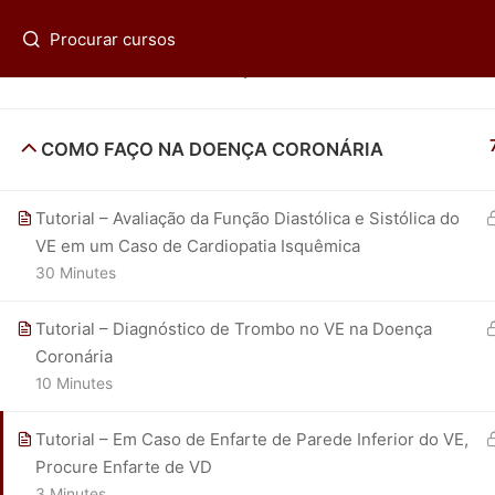
(21) 2536-0399
fadpmorcerf@gmail.com
Regis
EXERCÍCIOS NA DOENÇA CORONÁRIA
COMO FAÇO NA DOENÇA CORONÁRIA
ECOR - Av. das Américas 4801 sala 215-218 - (21) 25
Tutorial – Avaliação da Função Diastólica e Sistólica do
VE em um Caso de Cardiopatia Isquêmica
30 Minutes
Tutorial – Diagnóstico de Trombo no VE na Doença
Coronária
10 Minutes
Tutorial – Em Caso de Enfarte de Parede Inferior do VE,
Procure Enfarte de VD
3 Minutes