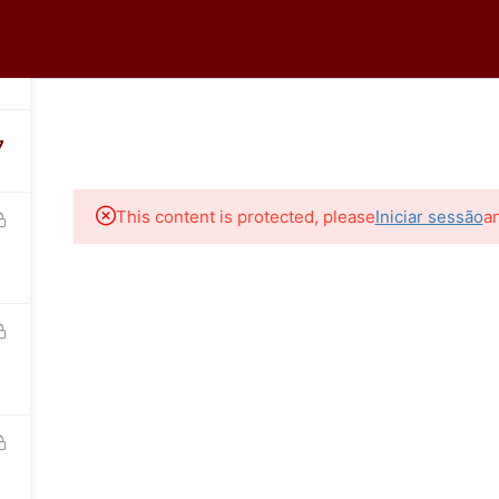
tro
Logar
7
HOME
A ECOR
CURSOS ONLINE
CURSOS PR
7
36-0399
This content is protected, please
Iniciar sessão
a