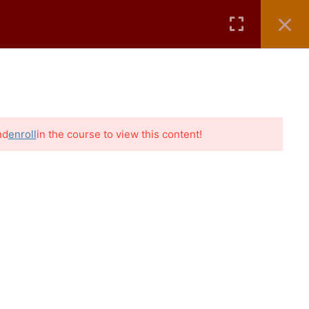
ÁTICOS
AULAS GRÁTIS
CONTATO
BLOG
nd
enroll
in the course to view this content!