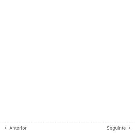
1
GUIDELINES
1
LIVRO “ECOCARDIOGRAFIA
UNI-BIDIMENSIONAL
TRANSESOFÁGICA E
DOPPLER”. Fernando
Morcerf. Segunda Edição.
1996. Editora Revinter
LIVRE PARA DOWNLOAD
4
TUMORES CARDÍACOS
BENÍGNOS
Anterior
Seguinte