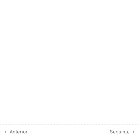
Morcerf. Segunda Edição.
1996. Editora Revinter
LIVRE PARA DOWNLOAD
4
SOBRECARGAS ATRIAIS
5
SOBRECARGAS DO VE
2
SOBRECARGAS DO VD
5
ERROS COMUNS
Anterior
Seguinte
5
MINHA OPINIÃO