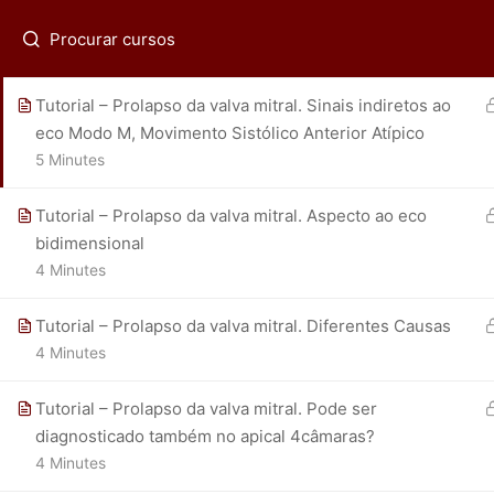
M
(21) 2536-0399
fadpmorcerf@gmail.com
Regis
2 Minutes
Tutorial – Prolapso da valva mitral. Sinais indiretos ao
eco Modo M, Movimento Sistólico Anterior Atípico
5 Minutes
ECOR - Av. das Américas 4801 sala 215-218 - (21) 25
Tutorial – Prolapso da valva mitral. Aspecto ao eco
bidimensional
4 Minutes
Tutorial – Prolapso da valva mitral. Diferentes Causas
4 Minutes
Tutorial – Prolapso da valva mitral. Pode ser
diagnosticado também no apical 4câmaras?
4 Minutes