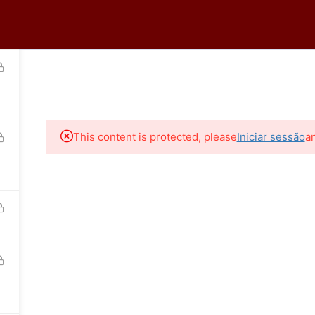
tro
Logar
HOME
A ECOR
CURSOS ONLINE
CURSOS PR
36-0399
This content is protected, please
Iniciar sessão
a