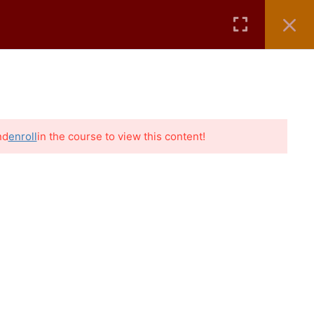
ÁTICOS
AULAS GRÁTIS
CONTATO
BLOG
nd
enroll
in the course to view this content!