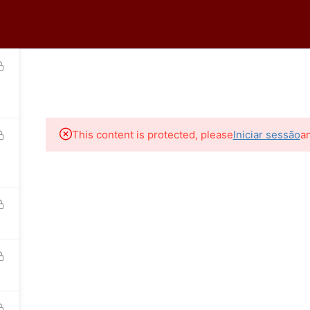
tro
Logar
HOME
A ECOR
CURSOS ONLINE
CURSOS PR
36-0399
This content is protected, please
Iniciar sessão
a