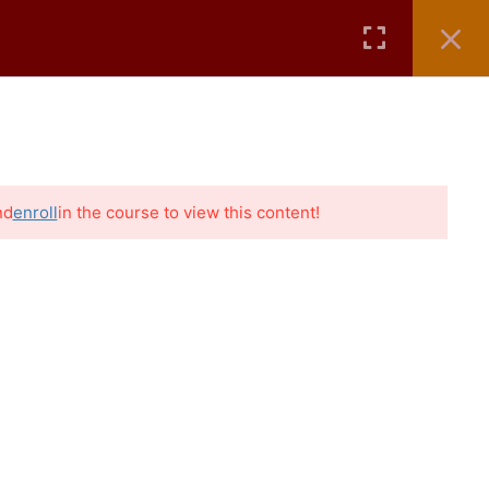
ÁTICOS
AULAS GRÁTIS
CONTATO
BLOG
nd
enroll
in the course to view this content!