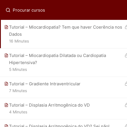
Tutorial – Parecia miocardiopatia hipertrófica
(21) 2536-0399
fadpmorcerf@gmail.com
Regis
20 Minutes
Tutorial – Miocardiopatia? Tem que haver Coerência nos
Dados
16 Minutes
ECOR - Av. das Américas 4801 sala 215-218 - (21) 25
Tutorial – Miocardiopatia Dilatada ou Cardiopatia
Hipertensiva?
5 Minutes
Tutorial – Gradiente Intraventricular
7 Minutes
Tutorial – Displasia Arritmogênica do VD
4 Minutes
Tutorial – Displasia Arritmogênica do VD? Sei não!