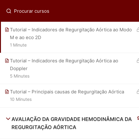
Aórtica
(21) 2536-0399
fadpmorcerf@gmail.com
Regis
1 Minute
Tutorial – Indicadores de Regurgitação Aórtica ao Modo
M e ao eco 2D
1 Minute
ECOR - Av. das Américas 4801 sala 215-218 - (21) 25
Tutorial – Indicadores de Regurgitação Aórtica ao
Doppler
5 Minutes
Tutorial – Principais causas de Regurgitação Aórtica
10 Minutes
AVALIAÇÃO DA GRAVIDADE HEMODINÂMICA DA
REGURGITAÇÃO AÓRTICA