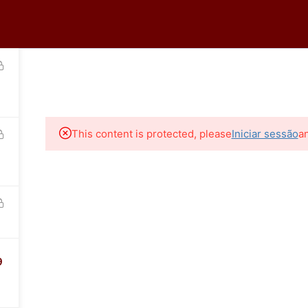
tro
Logar
HOME
A ECOR
CURSOS ONLINE
CURSOS PR
36-0399
This content is protected, please
Iniciar sessão
a
9