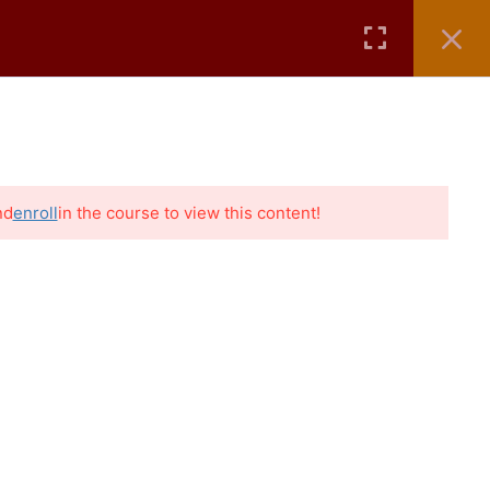
ÁTICOS
AULAS GRÁTIS
CONTATO
BLOG
nd
enroll
in the course to view this content!